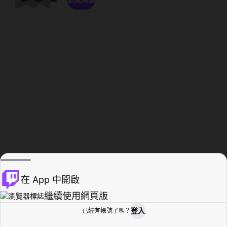
在 App 中開啟
繼續使用網頁版
登入
已經有帳號了嗎？
創作者基地
瀏覽
活動紀錄
個人檔案