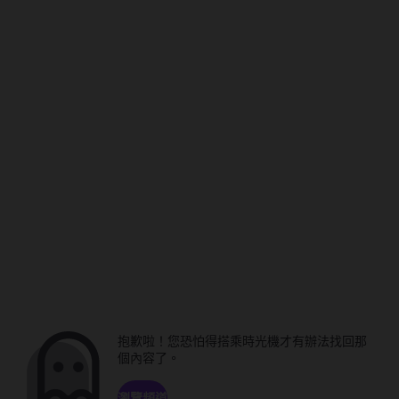
抱歉啦！您恐怕得搭乘時光機才有辦法找回那
個內容了。
瀏覽頻道