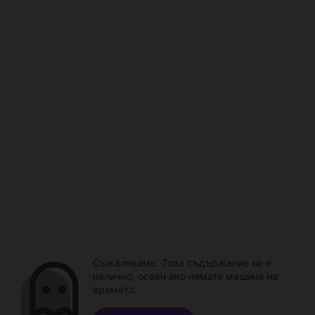
Съжаляваме. Това съдържание не е
налично, освен ако нямате машина на
времето.