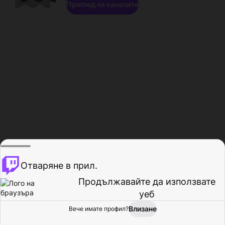
Преглед на каналите
Отваряне в прил.
Продължавайте да използвате
уеб
Влизане
Вече имате профил?
Начало
Преглед
Активност
Профил