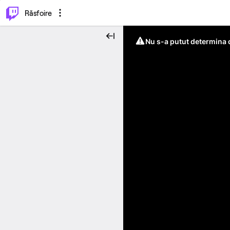
⌥
P
Răsfoire
Nu s-a putut determina c