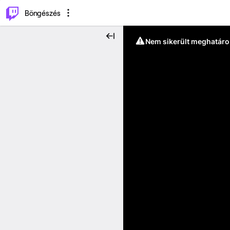
⌥
P
Böngészés
Nem sikerült meghatáro