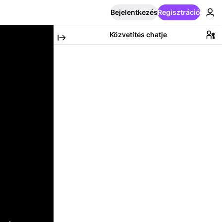
Bejelentkezés
Regisztráció
Közvetítés chatje