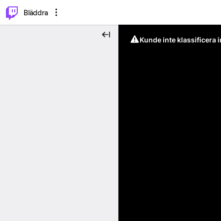
⌥
P
Bläddra
Kunde inte klassificera 