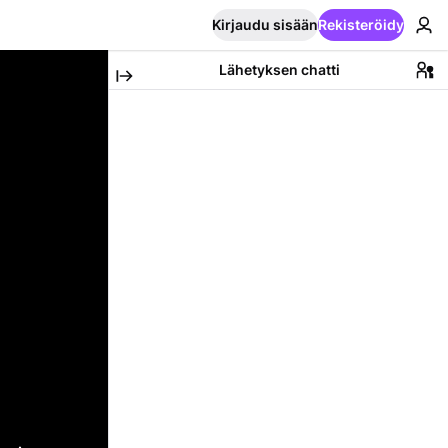
Kirjaudu sisään
Rekisteröidy
Lähetyksen chatti