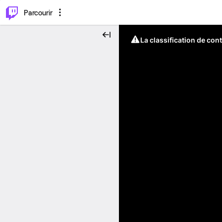
⌥
P
Parcourir
La classification de con