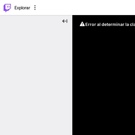
⌥
P
Explorar
Error al determinar la c