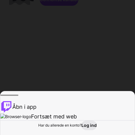
Åbn i app
Fortsæt med web
Log ind
Har du allerede en konto?
Hjem
Gennemse
Aktivitet
Profil