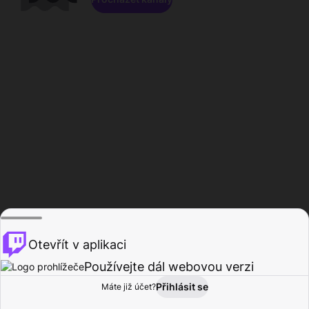
Otevřít v aplikaci
Používejte dál webovou verzi
Přihlásit se
Máte již účet?
Domů
Procházet
Aktivita
Profil