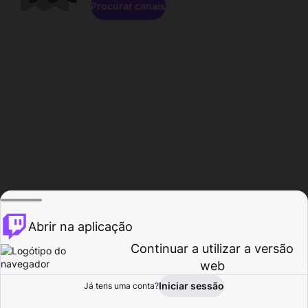
Procurar canais
Abrir na aplicação
Continuar a utilizar a versão
web
Iniciar sessão
Já tens uma conta?
Página inicial
Procurar
Atividade
Perfil