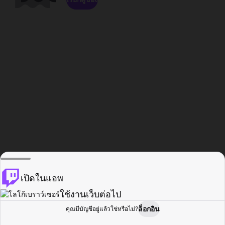
เปิดในแอพ
ใช้งานเว็บต่อไป
ล็อกอิน
คุณมีบัญชีอยู่แล้วใช่หรือไม่?
หน้าแรก
เรียกดู
กิจกรรม
โปรไฟล์