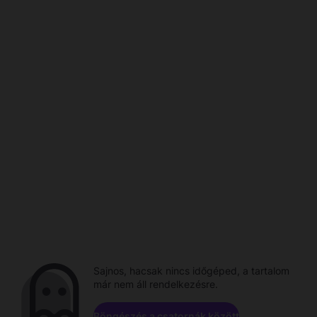
Sajnos, hacsak nincs időgéped, a tartalom
már nem áll rendelkezésre.
Böngészés a csatornák között