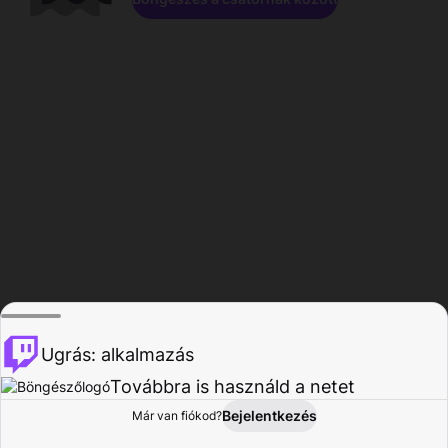
Ugrás: alkalmazás
Továbbra is használd a netet
Bejelentkezés
Már van fiókod?
Főoldal
Böngészés
Tevékenység
Profil