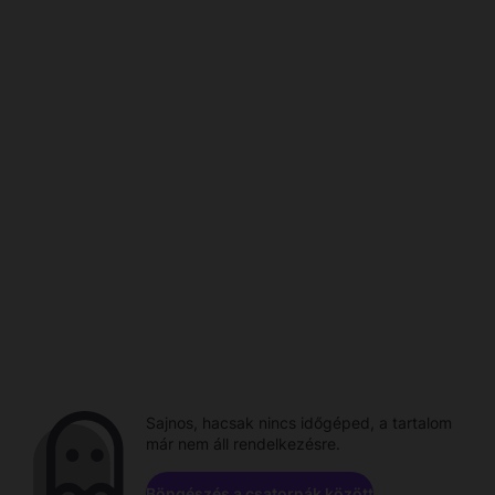
Sajnos, hacsak nincs időgéped, a tartalom
már nem áll rendelkezésre.
Böngészés a csatornák között