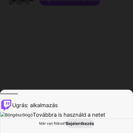
Ugrás: alkalmazás
Továbbra is használd a netet
Bejelentkezés
Már van fiókod?
Főoldal
Böngészés
Tevékenység
Profil