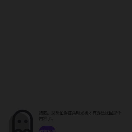
抱歉。您恐怕得搭乘时光机才有办法找回那个
内容了。
浏览频道