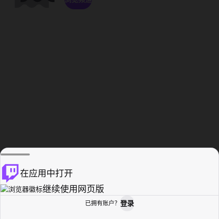
在应用中打开
继续使用网页版
登录
已拥有账户？
主页
浏览
活动纪录
个人资料