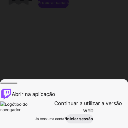
Procurar canais
Abrir na aplicação
Continuar a utilizar a versão
web
Iniciar sessão
Já tens uma conta?
Página inicial
Procurar
Atividade
Perfil