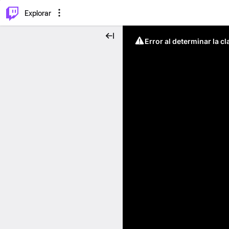
⌥
P
Explorar
Error al determinar la c