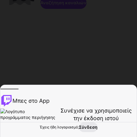
Αναζήτηση καναλιών
Μπες στο App
Συνέχισε να χρησιμοποιείς
την έκδοση ιστού
Σύνδεση
Έχεις ήδη λογαριασμό;
Αρχική σελίδα
Περιήγηση
Δραστηριότητα
Προφίλ