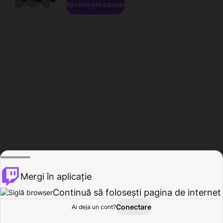
Răsfoiește canale
Mergi în aplicație
Continuă să folosești pagina de internet
Conectare
Ai deja un cont?
Acasă
Răsfoire
Activitate
Profil