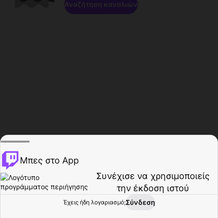
Αναζήτηση καναλιών
Μπες στο App
Συνέχισε να χρησιμοποιείς
την έκδοση ιστού
Σύνδεση
Έχεις ήδη λογαριασμό;
Αρχική σελίδα
Περιήγηση
Δραστηριότητα
Προφίλ