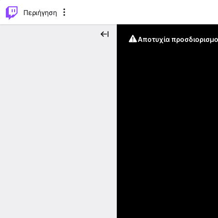
..
⌥
P
Περιήγηση
Αποτυχία προσδιορισμο