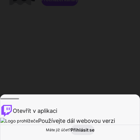
Otevřít v aplikaci
Používejte dál webovou verzi
Přihlásit se
Máte již účet?
Domů
Procházet
Aktivita
Profil