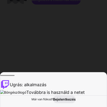
Ugrás: alkalmazás
Továbbra is használd a netet
Bejelentkezés
Már van fiókod?
Főoldal
Böngészés
Tevékenység
Profil