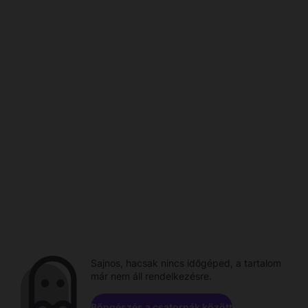
Sajnos, hacsak nincs időgéped, a tartalom
már nem áll rendelkezésre.
Böngészés a csatornák között