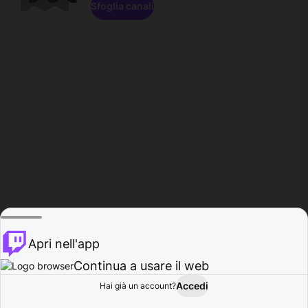
Sfoglia canali
Apri nell'app
Continua a usare il web
Accedi
Hai già un account?
Base
Sfoglia
Attività
Profilo