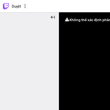
.
⌥
P
Duyệt
Không thể xác định phân