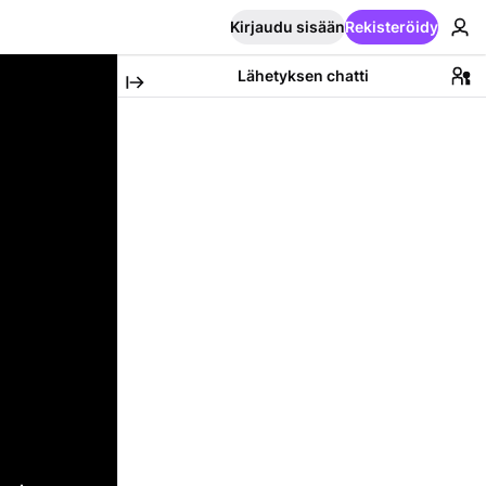
Kirjaudu sisään
Rekisteröidy
Lähetyksen chatti