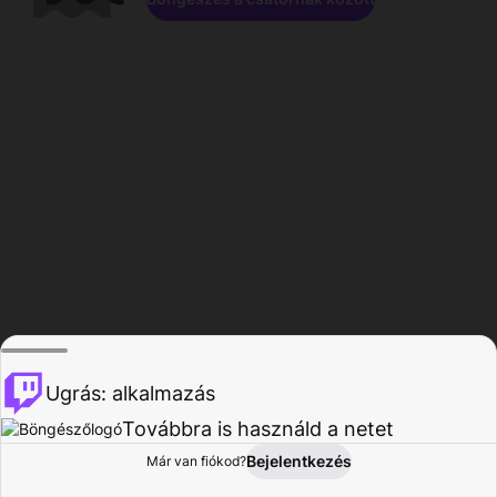
Ugrás: alkalmazás
Továbbra is használd a netet
Bejelentkezés
Már van fiókod?
Főoldal
Böngészés
Tevékenység
Profil