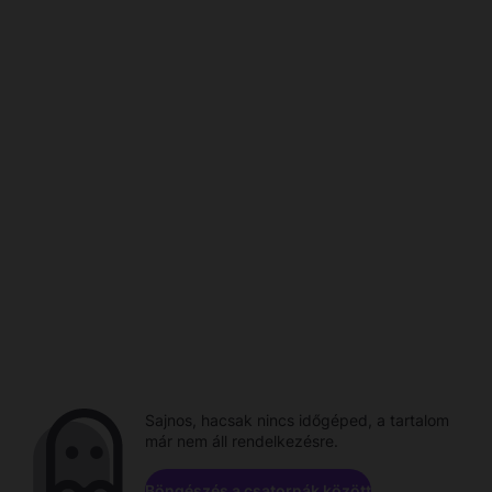
Sajnos, hacsak nincs időgéped, a tartalom
már nem áll rendelkezésre.
Böngészés a csatornák között