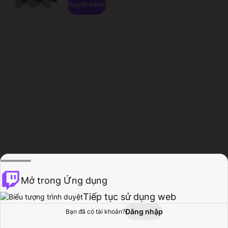
Duyệt kênh
Mở trong Ứng dụng
Tiếp tục sử dụng web
Đăng nhập
Bạn đã có tài khoản?
Trang chủ
Duyệt
Hoạt động
Hồ sơ