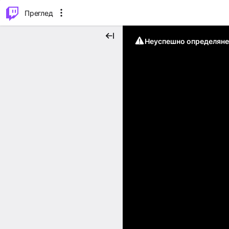
м...
⌥
P
Преглед
Неуспешно определяне