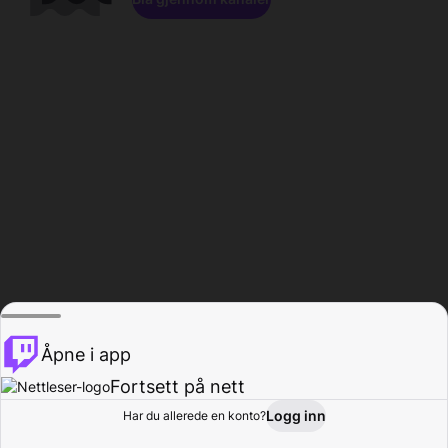
Åpne i app
Fortsett på nett
Logg inn
Har du allerede en konto?
Hjem
Bla gjennom
Aktivitet
Profil