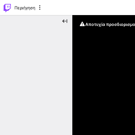
..
⌥
P
Περιήγηση
Αποτυχία προσδιορισμο