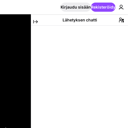
Kirjaudu sisään
Rekisteröidy
Lähetyksen chatti