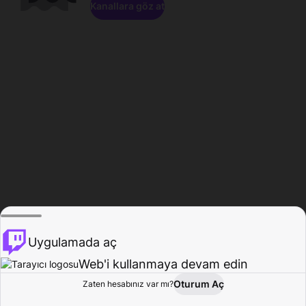
Kanallara göz at
Uygulamada aç
Web'i kullanmaya devam edin
Oturum Aç
Zaten hesabınız var mı?
Ana Sayfa
Gözat
Aktivite
Profil