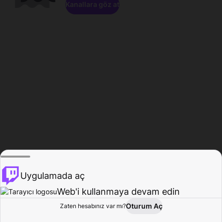
Kanallara göz at
Uygulamada aç
Web'i kullanmaya devam edin
Oturum Aç
Zaten hesabınız var mı?
Ana Sayfa
Gözat
Aktivite
Profil