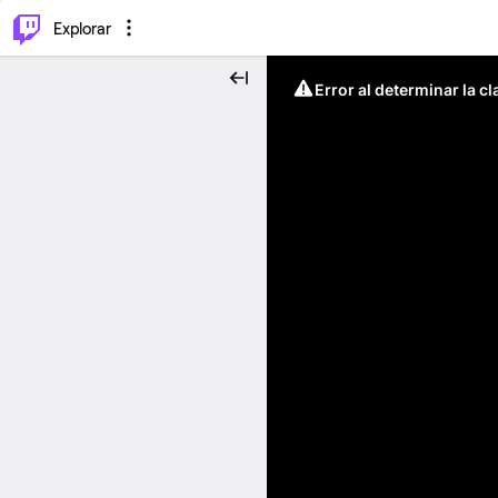
⌥
P
Explorar
Error al determinar la c