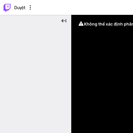
.
⌥
P
Duyệt
Không thể xác định phân