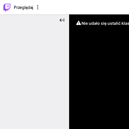
…
⌥
P
Przeglądaj
Nie udało się ustalić klas