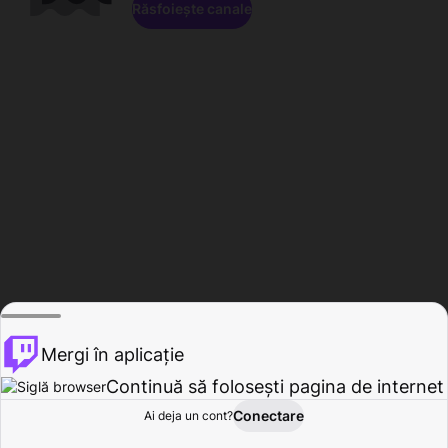
Răsfoiește canale
Mergi în aplicație
Continuă să folosești pagina de internet
Conectare
Ai deja un cont?
Acasă
Răsfoire
Activitate
Profil