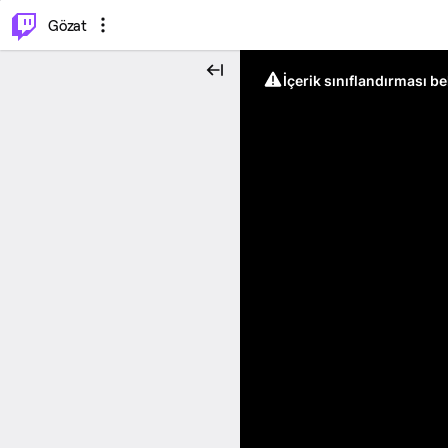
⌥
P
Gözat
İçerik sınıflandırması b