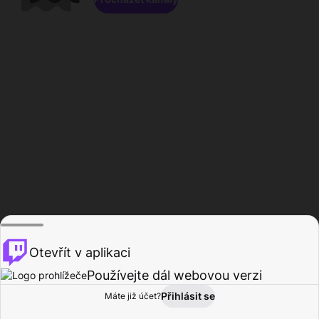
Otevřít v aplikaci
Používejte dál webovou verzi
Přihlásit se
Máte již účet?
Domů
Procházet
Aktivita
Profil