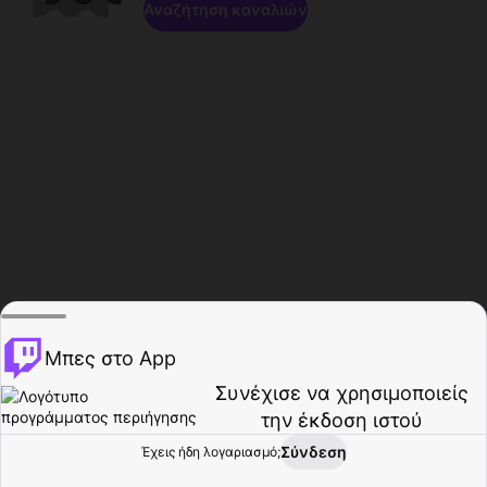
Αναζήτηση καναλιών
Μπες στο App
Συνέχισε να χρησιμοποιείς
την έκδοση ιστού
Σύνδεση
Έχεις ήδη λογαριασμό;
Αρχική σελίδα
Περιήγηση
Δραστηριότητα
Προφίλ