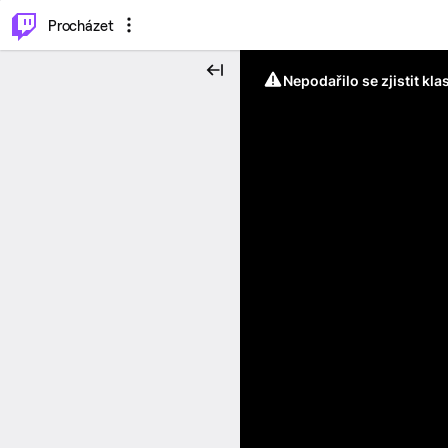
..
⌥
P
Procházet
Nepodařilo se zjistit kla