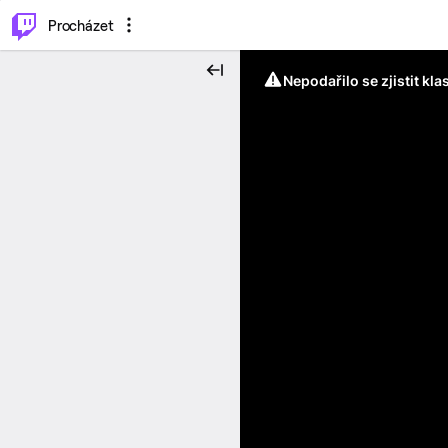
..
⌥
P
Procházet
Nepodařilo se zjistit kla