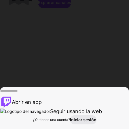
Explorar canales
Abrir en app
Seguir usando la web
Iniciar sesión
Página del
¿Ya tienes una cuenta?
Explorar
Actividad
Perfil
Creador