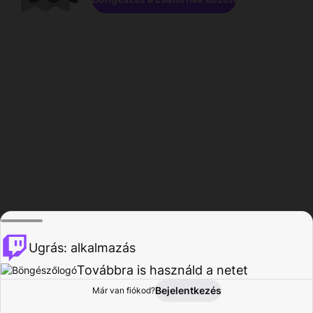
Ugrás: alkalmazás
Továbbra is használd a netet
Bejelentkezés
Már van fiókod?
Főoldal
Böngészés
Tevékenység
Profil