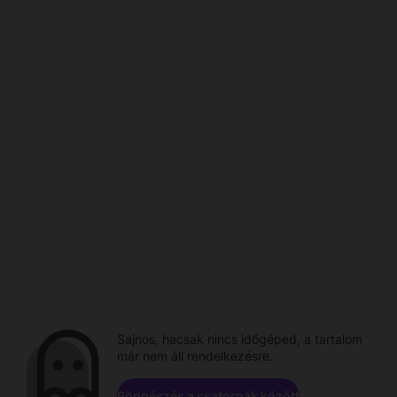
Sajnos, hacsak nincs időgéped, a tartalom
már nem áll rendelkezésre.
Böngészés a csatornák között