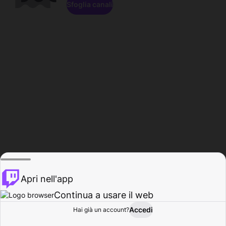
Sfoglia canali
Apri nell'app
Continua a usare il web
Accedi
Hai già un account?
Base
Sfoglia
Attività
Profilo