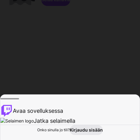
Avaa sovelluksessa
Jatka selaimella
Kirjaudu sisään
Onko sinulla jo tili?
Koti
Selaa
Toiminta
Profiili