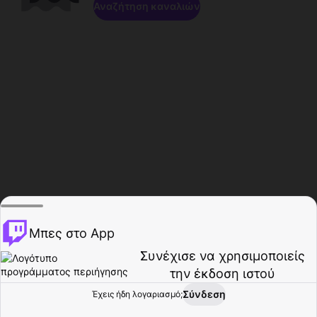
Αναζήτηση καναλιών
Μπες στο App
Συνέχισε να χρησιμοποιείς
την έκδοση ιστού
Σύνδεση
Έχεις ήδη λογαριασμό;
Αρχική σελίδα
Περιήγηση
Δραστηριότητα
Προφίλ