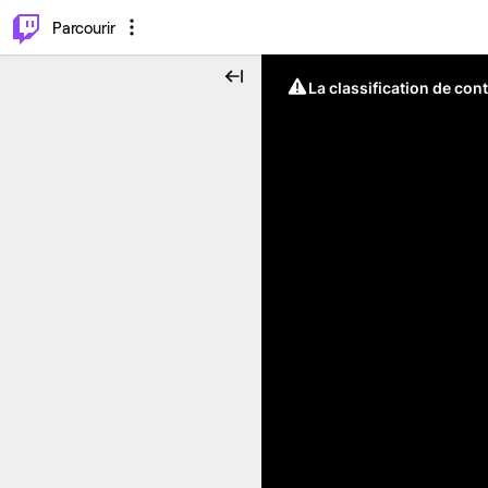
⌥
P
Parcourir
La classification de con