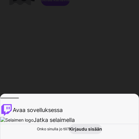
Avaa sovelluksessa
Jatka selaimella
Kirjaudu sisään
Onko sinulla jo tili?
Koti
Selaa
Toiminta
Profiili